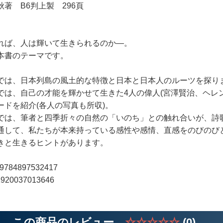
秋著 B6判上製 296頁
れば、人は輝いて生きられるのか―。
本書のテーマです。
では、日本列島の風土的な特徴と日本と日本人のルーツを探り
では、自己の才能を輝かせて生きた4人の偉人(宮澤賢治、ヘレ
ードを紹介(各人の写真も所収)。
では、筆者と四季折々の自然の「いのち」との触れ合いが、詩
通して、私たちが本来持っている感性や感情、直感をのびのび
きと生きるヒントがあります。
9784897532417
920037013646
この商品のレビュー
☆☆☆☆☆
(0)