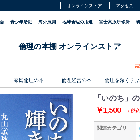
オンラインストア
アクセス
会
青少年活動
海外展開
地球倫理の推進
富士高原研修所
倫理の本棚 オンラインストア
家庭倫理の本
倫理経営の本
倫理を深く学ぶ
「いのち」の
￥1,500
（税
関連カテゴリ