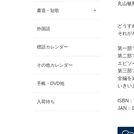
丸山敏
書道・短歌
+
どうす
外国語
それが
標語カレンダー
第一部
第二部
エピソ
その他カレンダー
第三部
全編を
手帳・DVD他
いきい
ISBN：
入荷待ち
JAN：1