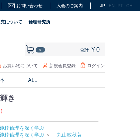
お問い合わせ
入会のご案内
JP
EN
PT
CH
研究について
倫理研究所
￥0
合計
0
お買い物について
新規会員登録
ログイン
本
ALL
輝き
込）
純粋倫理を深く学ぶ
純粋倫理を深く学ぶ
＞
丸山敏秋著