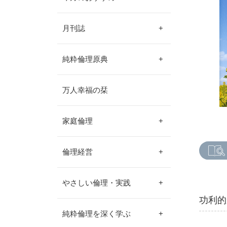
月刊誌
+
純粋倫理原典
+
万人幸福の栞
家庭倫理
+
倫理経営
+
やさしい倫理・実践
+
功利的
純粋倫理を深く学ぶ
+