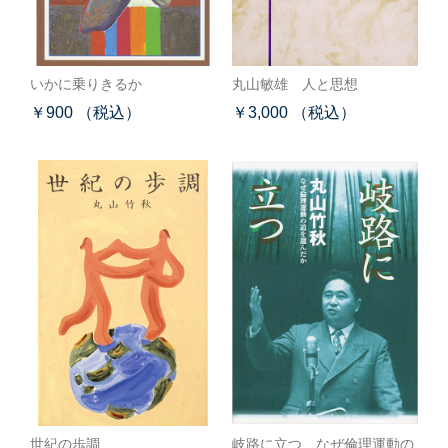
いかに乗りきるか
丸山敏雄 人と思想
￥900 （税込）
￥3,000 （税込）
世紀の歩調
岐路に立つ なぜ倫理運動の