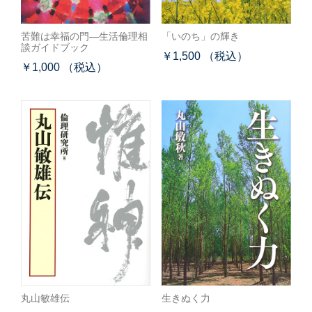
苦難は幸福の門―生活倫理相
「いのち」の輝き
談ガイドブック
￥1,500 （税込）
￥1,000 （税込）
丸山敏雄伝
生きぬく力