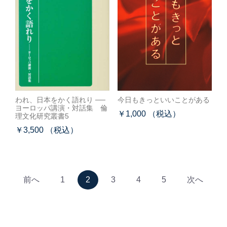
われ、日本をかく語れり ──
今日もきっといいことがある
ヨーロッパ講演・対話集 倫
￥1,000 （税込）
理文化研究叢書5
￥3,500 （税込）
前へ
1
2
3
4
5
次へ