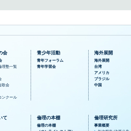
の会
青少年活動
海外展開
会
青年フォーラム
海外展開
倫理塾一覧
青年学習会
台湾
アメリカ
会
ブラジル
短歌会
中国
コンクール
いて
倫理の本棚
倫理研究所
倫理の本棚
事業概要