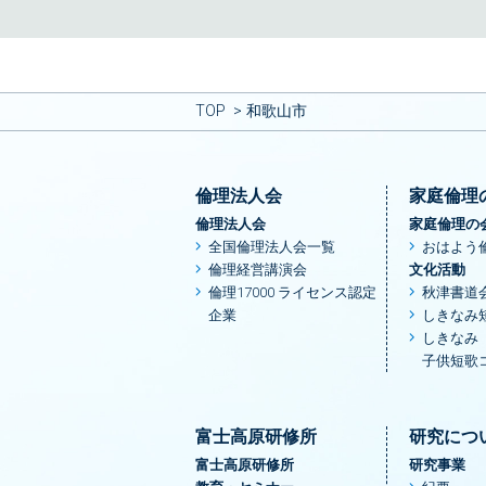
TOP
和歌山市
倫理法人会
家庭倫理
倫理法人会
家庭倫理の
全国倫理法人会一覧
おはよう
倫理経営講演会
文化活動
倫理17000 ライセンス認定
秋津書道
企業
しきなみ
しきなみ
子供短歌
富士高原研修所
研究につ
富士高原研修所
研究事業