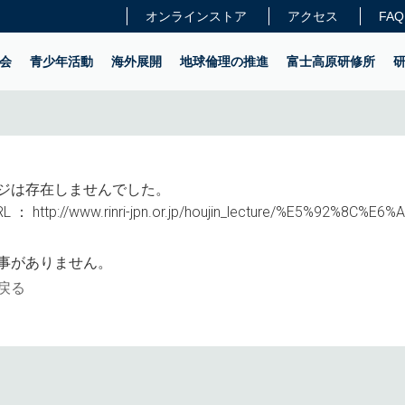
オンラインストア
アクセス
FAQ
会
青少年活動
海外展開
地球倫理の推進
富士高原研修所
ジは存在しませんでした。
L ：
http://www.rinri-jpn.or.jp/houjin_lecture/%E5%92%8C%
事がありません。
戻る