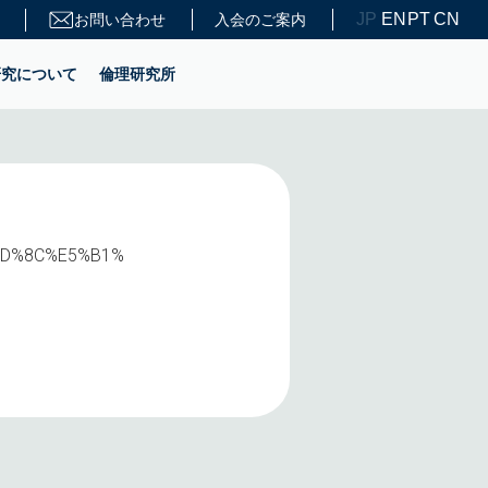
JP
EN
PT
CN
お問い合わせ
入会のご案内
研究について
倫理研究所
E6%AD%8C%E5%B1%