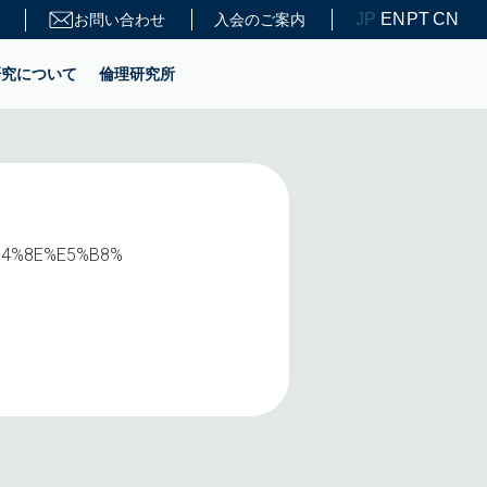
JP
EN
PT
CN
お問い合わせ
入会のご案内
研究について
倫理研究所
E5%B4%8E%E5%B8%