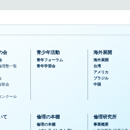
の会
青少年活動
海外展開
会
青年フォーラム
海外展開
倫理塾一覧
青年学習会
台湾
アメリカ
会
ブラジル
短歌会
中国
コンクール
いて
倫理の本棚
倫理研究所
倫理の本棚
事業概要