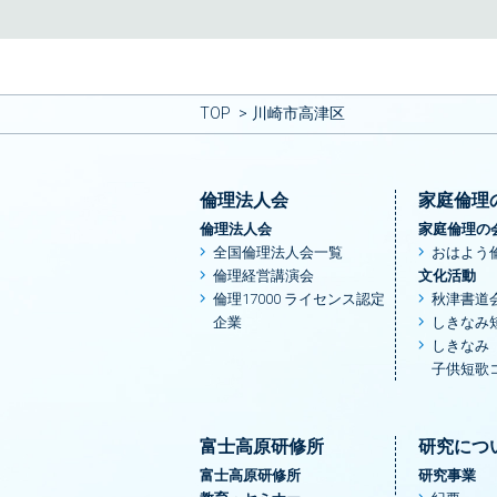
TOP
川崎市高津区
倫理法人会
家庭倫理
倫理法人会
家庭倫理の
全国倫理法人会一覧
おはよう
倫理経営講演会
文化活動
倫理17000 ライセンス認定
秋津書道
企業
しきなみ
しきなみ
子供短歌
富士高原研修所
研究につ
富士高原研修所
研究事業