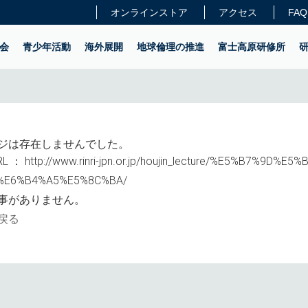
オンラインストア
アクセス
FAQ
会
青少年活動
海外展開
地球倫理の推進
富士高原研修所
ジは存在しませんでした。
L ：
http://www.rinri-jpn.or.jp/houjin_lecture/%E5%B7%9D%
%E6%B4%A5%E5%8C%BA/
事がありません。
戻る