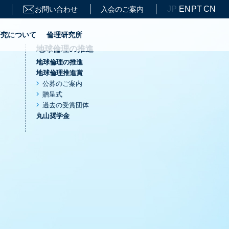
JP
EN
PT
CN
お問い合わせ
入会のご案内
研究について
倫理研究所
地球倫理の推進
地球倫理の推進
地球倫理推進賞
公募のご案内
贈呈式
過去の受賞団体
丸山奨学金