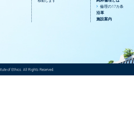
純粋倫理とは
移動します
倫理の17カ条
沿革
施設案内
ute of Ethics. All Rights Reserved.