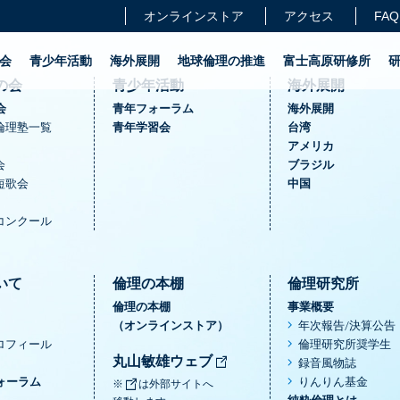
オンラインストア
アクセス
FAQ
会
青少年活動
海外展開
地球倫理の推進
富士高原研修所
の会
青少年活動
海外展開
会
青年フォーラム
海外展開
倫理塾一覧
青年学習会
台湾
アメリカ
会
ブラジル
短歌会
中国
コンクール
いて
倫理の本棚
倫理研究所
倫理の本棚
事業概要
（オンラインストア）
年次報告/決算公告
ロフィール
倫理研究所奨学生
丸山敏雄ウェブ
録音風物誌
ォーラム
りんりん基金
※
は外部サイトへ