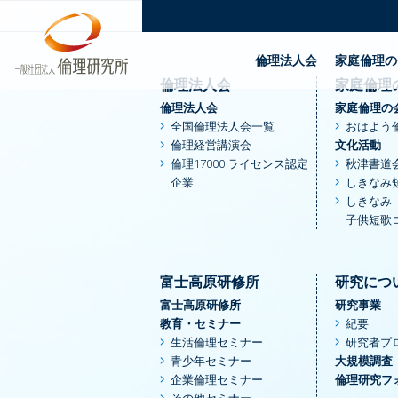
TOP
中部 | 一般社団法人倫理研究所
倫理法人会
家庭倫理の
倫理法人会
家庭倫理
倫理法人会
家庭倫理の
全国倫理法人会一覧
おはよう
倫理経営講演会
文化活動
倫理17000 ライセンス認定
秋津書道
企業
しきなみ
しきなみ
子供短歌
富士高原研修所
研究につ
富士高原研修所
研究事業
教育・セミナー
紀要
生活倫理セミナー
研究者プ
青少年セミナー
大規模調査
企業倫理セミナー
倫理研究フ