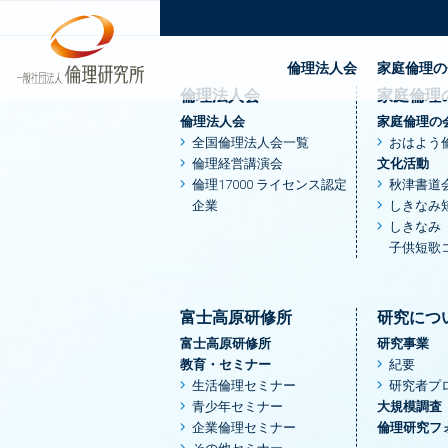
TOP
八王子市 | 一般社団法人倫理研究所
倫理法人会
家庭倫理の
倫理法人会
家庭倫理
倫理法人会
家庭倫理の
全国倫理法人会一覧
おはよう
倫理経営講演会
文化活動
倫理17000 ライセンス認定
秋津書道
企業
しきなみ
しきなみ
子供短歌
富士高原研修所
研究につ
富士高原研修所
研究事業
教育・セミナー
紀要
生活倫理セミナー
研究者プ
青少年セミナー
大規模調査
企業倫理セミナー
倫理研究フ