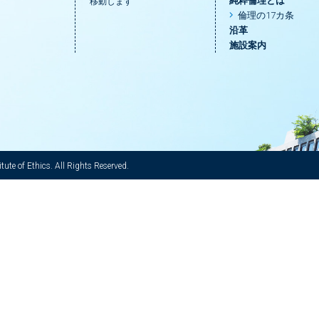
純粋倫理とは
移動します
倫理の17カ条
沿革
施設案内
ute of Ethics. All Rights Reserved.