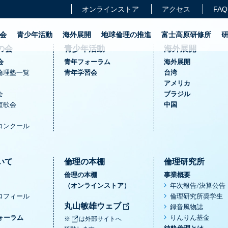
オンラインストア
アクセス
FAQ
会
青少年活動
海外展開
地球倫理の推進
富士高原研修所
の会
青少年活動
海外展開
会
青年フォーラム
海外展開
倫理塾一覧
青年学習会
台湾
アメリカ
会
ブラジル
短歌会
中国
コンクール
いて
倫理の本棚
倫理研究所
倫理の本棚
事業概要
（オンラインストア）
年次報告/決算公告
ロフィール
倫理研究所奨学生
丸山敏雄ウェブ
録音風物誌
ォーラム
りんりん基金
※
は外部サイトへ