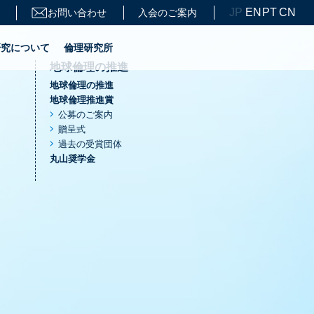
JP
EN
PT
CN
お問い合わせ
入会のご案内
研究について
倫理研究所
地球倫理の推進
地球倫理の推進
地球倫理推進賞
公募のご案内
贈呈式
過去の受賞団体
丸山奨学金