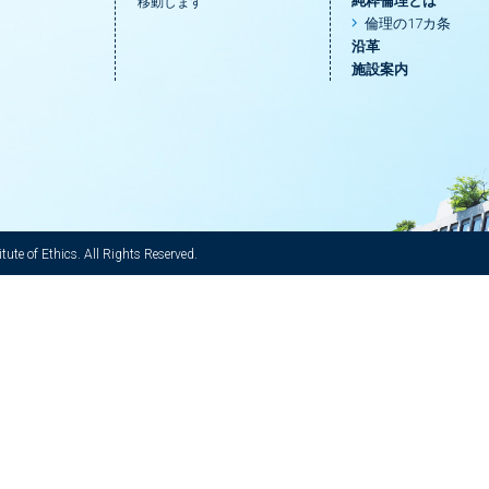
純粋倫理とは
移動します
倫理の17カ条
沿革
施設案内
ute of Ethics. All Rights Reserved.