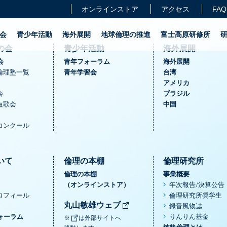
オンラインストア
アクセス
FAQ
会
青少年活動
海外展開
地球倫理の推進
富士高原研修所
の会
青少年活動
海外展開
会
青年フォーラム
海外展開
倫理塾一覧
青年学習会
台湾
アメリカ
会
ブラジル
短歌会
中国
コンクール
いて
倫理の本棚
倫理研究所
倫理の本棚
事業概要
（オンラインストア）
年次報告/決算公告
ロフィール
倫理研究所奨学生
丸山敏雄ウェブ
録音風物誌
ォーラム
りんりん基金
※
は外部サイトへ