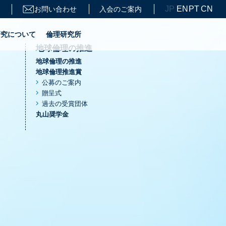
JP
EN
PT
CN
お問い合わせ
入会のご案内
研究について
倫理研究所
地球倫理の推進
地球倫理の推進
地球倫理推進賞
公募のご案内
贈呈式
過去の受賞団体
丸山奨学金