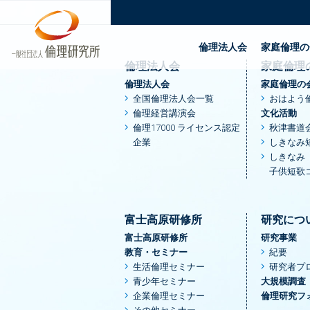
TOP
港区 | 一般社団法人倫理研究所
倫理法人会
家庭倫理の
倫理法人会
家庭倫理
倫理法人会
家庭倫理の
全国倫理法人会一覧
おはよう
倫理経営講演会
文化活動
倫理17000 ライセンス認定
秋津書道
企業
しきなみ
しきなみ
子供短歌
富士高原研修所
研究につ
富士高原研修所
研究事業
教育・セミナー
紀要
生活倫理セミナー
研究者プ
青少年セミナー
大規模調査
企業倫理セミナー
倫理研究フ