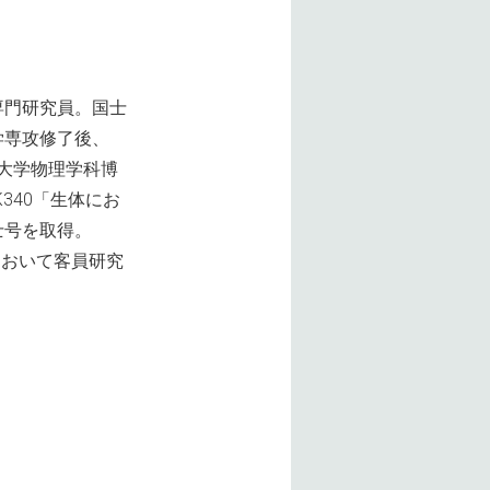
専門研究員。国士
学専攻修了後、
科大学物理学科博
340「生体にお
士号を取得。
において客員研究
。