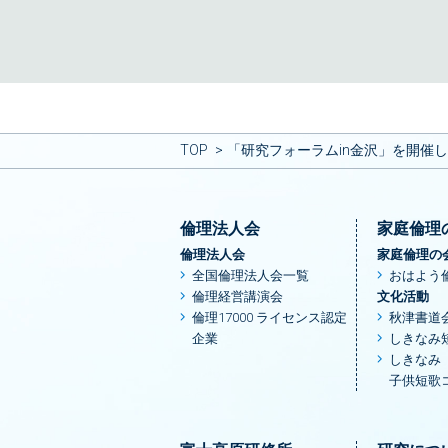
TOP
「研究フォーラムin金沢」を開催
倫理法人会
家庭倫理
倫理法人会
家庭倫理の
全国倫理法人会一覧
おはよう
倫理経営講演会
文化活動
倫理17000 ライセンス認定
秋津書道
企業
しきなみ
しきなみ
子供短歌