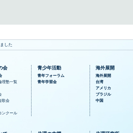
しました
の会
青少年活動
海外展開
会
青年フォーラム
海外展開
倫理塾一覧
青年学習会
台湾
アメリカ
会
ブラジル
短歌会
中国
コンクール