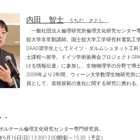
内田 智士
うちだ さとし
一般社団法人倫理研究所倫理文化研究センター
舘大学非常勤講師。国士舘大学工学研究科電気工
DAAD奨学生としてドイツ・ダルムシュタット工
士課程へ留学。ドイツ学術振興会プロジェクトGRK
ける情報伝達」に参加し、生物物理学の分野で博
2008年より2年間、ウィーン大学数理生物研究所
員として、道徳規範の進化に関する研究に携わる
・・
ボルテール倫理文化研究センター専門研究員。
年6月16日(日)
13:30(13:00開場)～15:30（予定）