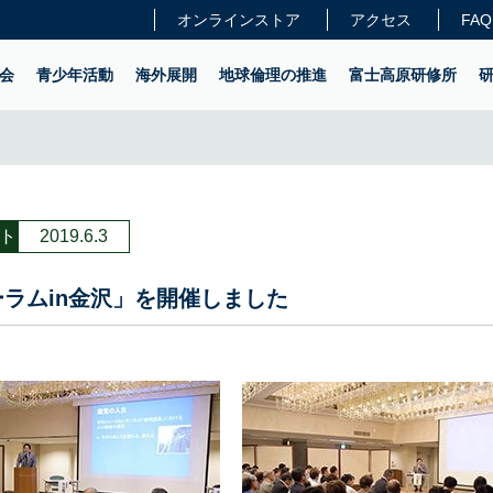
オンラインストア
アクセス
FAQ
会
青少年活動
海外展開
地球倫理の推進
富士高原研修所
ト
2019.6.3
ラムin金沢」を開催しました