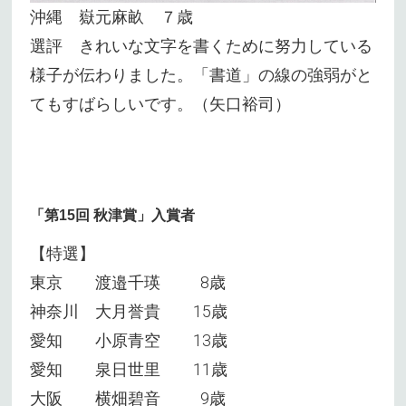
沖縄 嶽元麻畝 ７歳
選評 きれいな文字を書くために努力している
様子が伝わりました。「書道」の線の強弱がと
てもすばらしいです。（矢口裕司）
「第15回 秋津賞」入賞者
【特選】
東京 渡邉千瑛 8歳
神奈川 大月誉貴 15歳
愛知 小原青空 13歳
愛知 泉日世里 11歳
大阪 横畑碧音 9歳