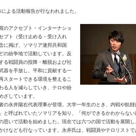
体による活動報告が行なわれました。
賞のアクセプト・インターナショ
セプト（受け止める・受け入れ
念に掲げ、ソマリア連邦共和国
どの紛争地で活動しています。反
する戦闘員の投降・離脱および社
武器を手放し、平和に貢献する一
再スタートできる環境を整えるこ
わる人を減らしていき、テロや紛
めざしています。
者の永井陽右代表理事が登壇。大学一年生のとき、内戦や飢饉
」と呼ばれていたソマリアを知り、「何ができるかわからない
の思いで活動を始めました。現在では六つの国で活動を展開し
かけなども行なっています。永井氏は、戦闘員やテロリストで