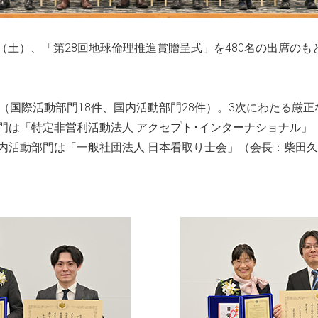
9日（土）、「第28回地球倫理推進賞贈呈式」を480名の出席の
件（国際活動部門18件、国内活動部門28件）。3次にわたる厳
門は「特定⾮営利活動法⼈ アクセプト･インターナショナル」
内活動部門は「⼀般社団法⼈ ⽇本看取り⼠会」（会長：柴⽥