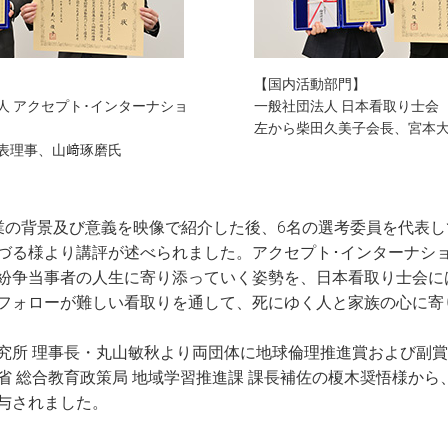
【国内活動部門】
⼈ アクセプト･インターナショ
⼀般社団法⼈ ⽇本看取り⼠会
左から柴⽥久美⼦会長、宮本
表理事、山﨑琢磨氏
業の背景及び意義を映像で紹介した後、6名の選考委員を代表し
づる様より講評が述べられました。アクセプト･インターナシ
紛争当事者の人生に寄り添っていく姿勢を、日本看取り士会に
フォローが難しい看取りを通して、死にゆく人と家族の心に寄
究所 理事長・丸山敏秋より両団体に地球倫理推進賞および副賞
省 総合教育政策局 地域学習推進課 課長補佐の榎木奨悟様から
与されました。