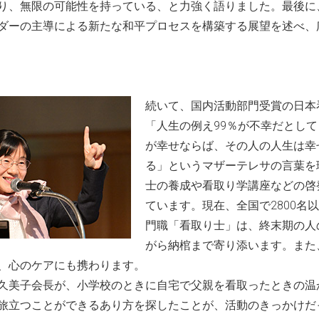
り、無限の可能性を持っている、と力強く語りました。最後に
ダーの主導による新たな和平プロセスを構築する展望を述べ、
続いて、国内活動部門受賞の日本
「人生の例え99％が不幸だとして
が幸せならば、その人の人生は幸
る」というマザーテレサの言葉を
士の養成や看取り学講座などの啓
ています。現在、全国で2800名
門職「看取り士」は、終末期の人
がら納棺まで寄り添います。また
、心のケアにも携わります。
久美子会長が、小学校のときに自宅で父親を看取ったときの温
旅立つことができるあり方を探したことが、活動のきっかけだ