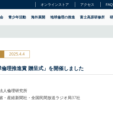
オンラインストア
アクセス
FAQ
会
青少年活動
海外展開
地球倫理の推進
富士高原研修所
2025.4.4
球倫理推進賞 贈呈式」を開催しました
法人倫理研究所
省・産経新聞社・全国民間放送ラジオ局37社