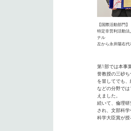
【国際活動部門】
特定⾮営利活動法
ナル
左から永井陽右代
第1部では本事
誉教授の三砂ち
を冒してでも、
などの分野では
えました。
続いて、倫理研
され、文部科学
科学大臣賞が授