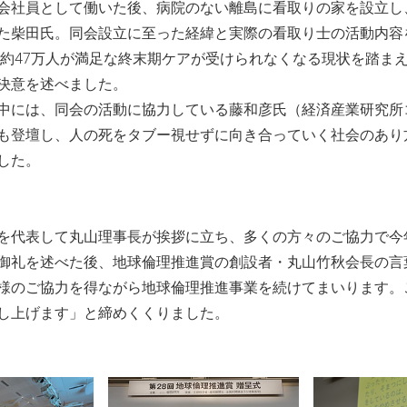
会社員として働いた後、病院のない離島に看取りの家を設立し
た柴田氏。同会設立に至った経緯と実際の看取り士の活動内容
には約47万人が満足な終末期ケアが受けられなくなる現状を踏ま
決意を述べました。
中には、同会の活動に協力している藤和彦氏（経済産業研究所
も登壇し、人の死をタブー視せずに向き合っていく社会のあり
した。
を代表して丸山理事長が挨拶に立ち、多くの方々のご協力で今
御礼を述べた後、地球倫理推進賞の創設者・丸山竹秋会長の言
様のご協力を得ながら地球倫理推進事業を続けてまいります。
し上げます」と締めくくりました。