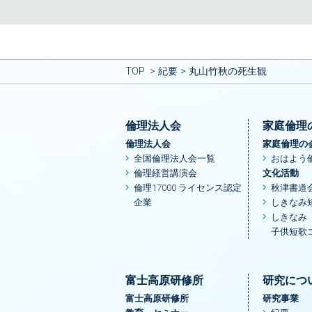
TOP
紀要
丸山竹秋の死生観
倫理法人会
家庭倫理
倫理法人会
家庭倫理の
全国倫理法人会一覧
おはよう
倫理経営講演会
文化活動
倫理17000 ライセンス認定
秋津書道
企業
しきなみ
しきなみ
子供短歌
富士高原研修所
研究につ
富士高原研修所
研究事業