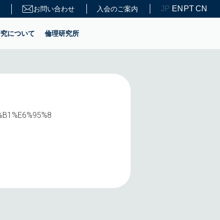
JP
EN
PT
CN
お問い合わせ
入会のご案内
研究について
倫理研究所
%B1%B1%E6%95%8