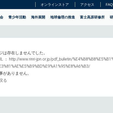
オンラインストア
アクセス
FAQ
会
青少年活動
海外展開
地球倫理の推進
富士高原研修所
ジは存在しませんでした。
L ：
http://www.rinri-jpn.or.jp/pdf_bulletin/%E4%B8%B8%E5
E3%81%AE%E5%B9%BD%E9%A1%95%E8%A6%B3/
事がありません。
戻る