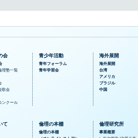
の会
青少年活動
海外展開
会
青年フォーラム
海外展開
倫理塾一覧
青年学習会
台湾
アメリカ
会
ブラジル
短歌会
中国
コンクール
いて
倫理の本棚
倫理研究所
倫理の本棚
事業概要