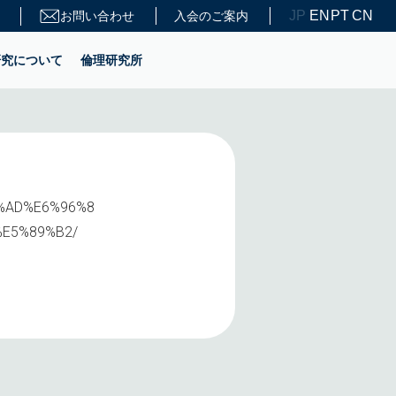
JP
EN
PT
CN
お問い合わせ
入会のご案内
研究について
倫理研究所
%BA%AD%E6%96%8
E5%89%B2/