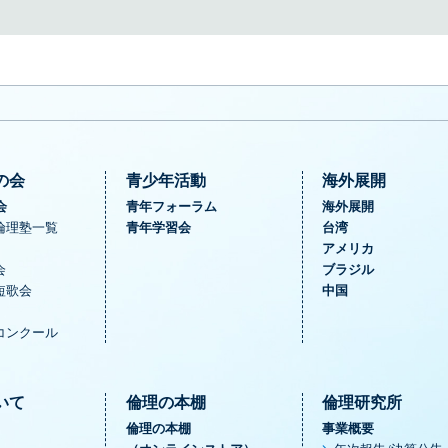
の会
青少年活動
海外展開
会
青年フォーラム
海外展開
倫理塾一覧
青年学習会
台湾
アメリカ
会
ブラジル
短歌会
中国
コンクール
いて
倫理の本棚
倫理研究所
倫理の本棚
事業概要