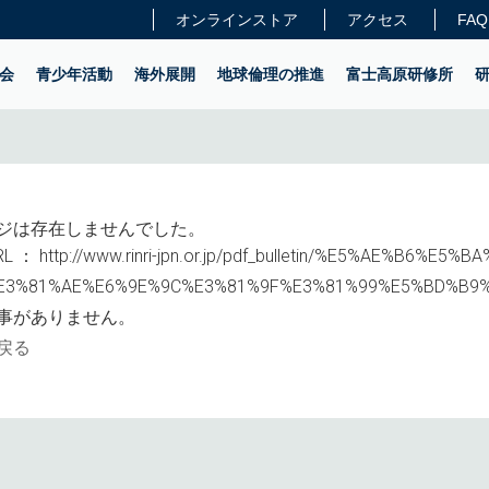
オンラインストア
アクセス
FAQ
会
青少年活動
海外展開
地球倫理の推進
富士高原研修所
ジは存在しませんでした。
L ：
http://www.rinri-jpn.or.jp/pdf_bulletin/%E5%AE%B6%E5
E3%81%AE%E6%9E%9C%E3%81%9F%E3%81%99%E5%BD%B9%
事がありません。
戻る