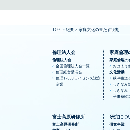
TOP
紀要
家庭文化の果たす役割
倫理法人会
家庭倫理
倫理法人会
家庭倫理の
全国倫理法人会一覧
おはよう
倫理経営講演会
文化活動
倫理17000 ライセンス認定
秋津書道
企業
しきなみ
しきなみ
子供短歌
富士高原研修所
研究につ
富士高原研修所
研究事業