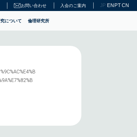
JP
EN
PT
CN
お問い合わせ
入会のご案内
研究について
倫理研究所
5%E6%9C%AC%E4%B
%9A%E7%82%B