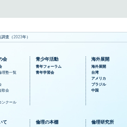
調査（2023年）
の会
青少年活動
海外展開
会
青年フォーラム
海外展開
倫理塾一覧
青年学習会
台湾
アメリカ
会
ブラジル
短歌会
中国
コンクール
いて
倫理の本棚
倫理研究所