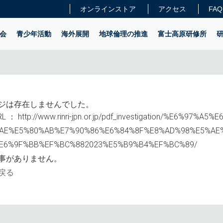
オンラインストア
アクセス
FAQ
会
青少年活動
海外展開
地球倫理の推進
富士高原研修所
ジは存在しませんでした。
L ：
http://www.rinri-jpn.or.jp/pdf_investigation/%E6%97%A
AE%E5%80%AB%E7%90%86%E6%84%8F%E8%AD%98%E5%AE
E6%9F%BB%EF%BC%882023%E5%B9%B4%EF%BC%89/
事がありません。
戻る