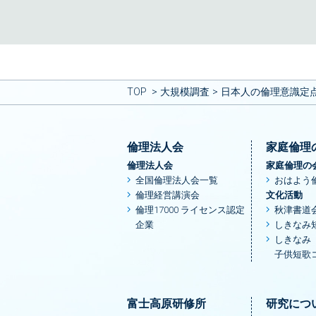
TOP
大規模調査
日本人の倫理意識定点
倫理法人会
家庭倫理
倫理法人会
家庭倫理の
全国倫理法人会一覧
おはよう
倫理経営講演会
文化活動
倫理17000 ライセンス認定
秋津書道
企業
しきなみ
しきなみ
子供短歌
富士高原研修所
研究につ