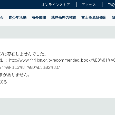
オンラインストア
アクセス
FAQ
会
青少年活動
海外展開
地球倫理の推進
富士高原研修所
ジは存在しませんでした。
L ：
http://www.rinri-jpn.or.jp/recommended_book/%E3%81
94%9F%E3%81%8D%E3%82%8B/
事がありません。
戻る