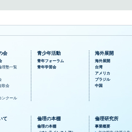
の会
青少年活動
海外展開
会
青年フォーラム
海外展開
倫理塾一覧
青年学習会
台湾
アメリカ
会
ブラジル
短歌会
中国
コンクール
いて
倫理の本棚
倫理研究所
倫理の本棚
事業概要