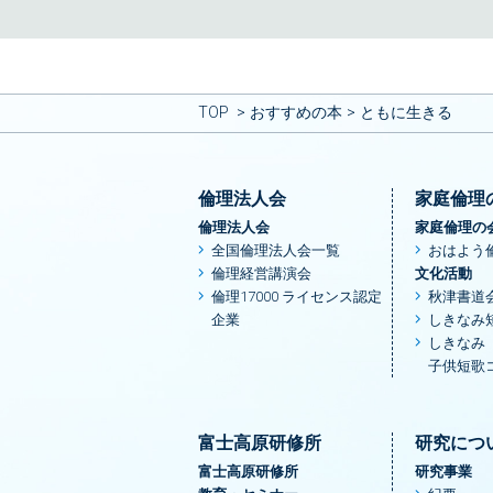
TOP
おすすめの本
ともに生きる
倫理法人会
家庭倫理
倫理法人会
家庭倫理の
全国倫理法人会一覧
おはよう
倫理経営講演会
文化活動
倫理17000 ライセンス認定
秋津書道
企業
しきなみ
しきなみ
子供短歌
富士高原研修所
研究につ
富士高原研修所
研究事業