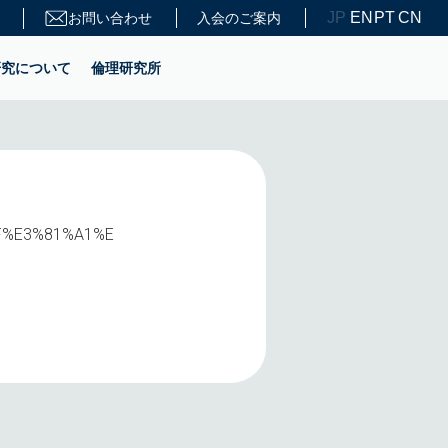
JP
EN
PT
CN
お問い合わせ
入会のご案内
研究について
倫理研究所
%BF%E3%81%A1%E