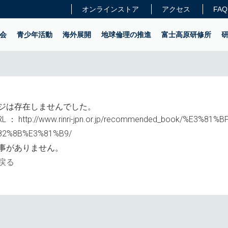
オンラインストア
アクセス
FAQ
会
青少年活動
海外展開
地球倫理の推進
富士高原研修所
ジは存在しませんでした。
L ：
http://www.rinri-jpn.or.jp/recommended_book/%E3%81
82%8B%E3%81%B9/
事がありません。
戻る