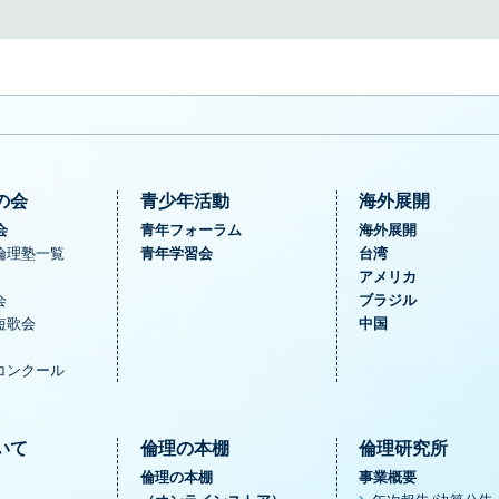
の会
青少年活動
海外展開
会
青年フォーラム
海外展開
倫理塾一覧
青年学習会
台湾
アメリカ
会
ブラジル
短歌会
中国
コンクール
いて
倫理の本棚
倫理研究所
倫理の本棚
事業概要