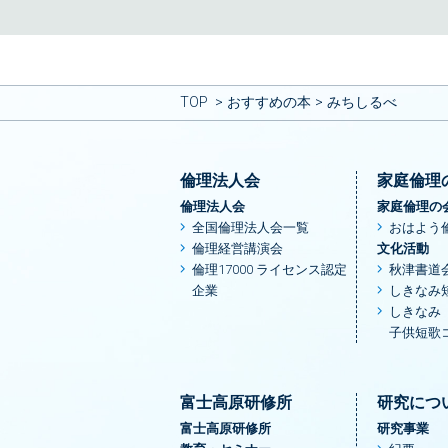
TOP
おすすめの本
みちしるべ
倫理法人会
家庭倫理
倫理法人会
家庭倫理の
全国倫理法人会一覧
おはよう
倫理経営講演会
文化活動
倫理17000 ライセンス認定
秋津書道
企業
しきなみ
しきなみ
子供短歌
富士高原研修所
研究につ
富士高原研修所
研究事業