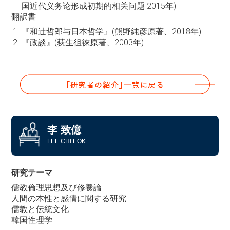
国近代义务论形成初期的相关问题 2015年)
翻訳書
『和辻哲郎与日本哲学』(熊野純彦原著、2018年)
『政談』(荻生徂徠原著、2003年)
李 致億
LEE CHI EOK
研究テーマ
儒教倫理思想及び修養論
人間の本性と感情に関する研究
儒教と伝統文化
韓国性理学