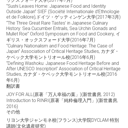
ックスフォード大学(2017年7月)
“Sushi Leaves Home: Japanese Food and Identity
Outside Japan” SIEF (Société Internationale d’Ethnologie
et de Folklore),ドイツ・ゲッティンゲン大学(2017年3月)
“The Three Great Rare Tastes’ in Japanese Culinary
History: Sea Cucumber Entrails, Sea Urchin Gonads and
Mullet Roe” Oxford Symposium on Food and Cookery, イ
ギリス・オックスフォード大学(2016年7月)
“Culinary Nationalism and Food Heritage: The Case of
Japan” Association of Critical Heritage Studies, カナダ・
ケベック大学モントリオール校(2016年6月)
“Defining Washoku: Japanese Food Heritage Before and
After UNESCO Inscription” Association of Critical Heritage
Studies, カナダ・ケベック大学モントリオール校(2016
年6月)
翻訳書
JOY FOR ALL(原著「万人幸福の葉」)(新世書房, 2012)
Introduction to RINRI(原著「純粋倫理入門」)(新世書房,
2016)
その他
リヨン大学ジャンモネ校(フランス)大学院DYCLAM 特別
講師(文化遺産研究)