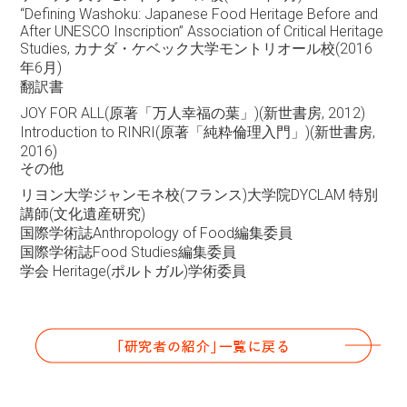
“Defining Washoku: Japanese Food Heritage Before and
After UNESCO Inscription” Association of Critical Heritage
Studies, カナダ・ケベック大学モントリオール校(2016
年6月)
翻訳書
JOY FOR ALL(原著「万人幸福の葉」)(新世書房, 2012)
Introduction to RINRI(原著「純粋倫理入門」)(新世書房,
2016)
その他
リヨン大学ジャンモネ校(フランス)大学院DYCLAM 特別
講師(文化遺産研究)
国際学術誌Anthropology of Food編集委員
国際学術誌Food Studies編集委員
学会 Heritage(ポルトガル)学術委員