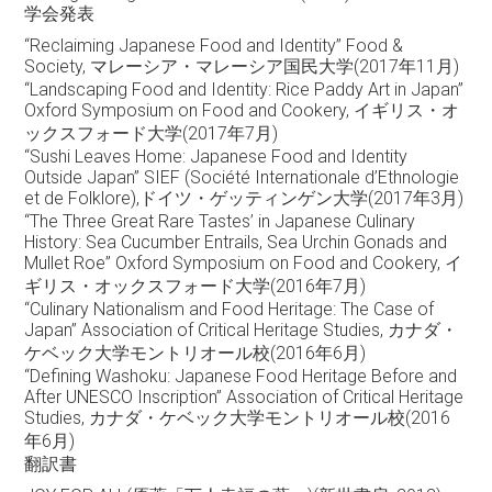
学会発表
“Reclaiming Japanese Food and Identity” Food &
Society, マレーシア・マレーシア国民大学(2017年11月)
“Landscaping Food and Identity: Rice Paddy Art in Japan”
Oxford Symposium on Food and Cookery, イギリス・オ
ックスフォード大学(2017年7月)
“Sushi Leaves Home: Japanese Food and Identity
Outside Japan” SIEF (Société Internationale d’Ethnologie
et de Folklore),ドイツ・ゲッティンゲン大学(2017年3月)
“The Three Great Rare Tastes’ in Japanese Culinary
History: Sea Cucumber Entrails, Sea Urchin Gonads and
Mullet Roe” Oxford Symposium on Food and Cookery, イ
ギリス・オックスフォード大学(2016年7月)
“Culinary Nationalism and Food Heritage: The Case of
Japan” Association of Critical Heritage Studies, カナダ・
ケベック大学モントリオール校(2016年6月)
“Defining Washoku: Japanese Food Heritage Before and
After UNESCO Inscription” Association of Critical Heritage
Studies, カナダ・ケベック大学モントリオール校(2016
年6月)
翻訳書