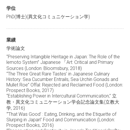
学位
PhD(博士)(異文化コミュニケーション学)
業績
学術論文
“Preserving Intangible Heritage in Japan: The Role of the
lemoto System” Japanese 「Art: Critical and Primary
Sources (London: Bloomsbury, 2018)
“The Three Great Rare Tastes’ in Japanese Culinary
History: Sea Cucumber Entrails, Sea Urchin Gonads and
Mullet Roe” Offal: Rejected and Reclaimed Food (London:
Prospect Books, 2017)
“Establishing Power in Intercultural Communication,” 立
教・異文化コミュニケーション学会記念論文集(立教大
学, 2016)
“‘That Was Good’ : Eating, Drinking, and the Etiquette of
Slurping in Japan” Food and Communication (London:
Prospect Books, 2016)