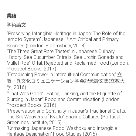
業績
学術論文
“Preserving Intangible Heritage in Japan: The Role of the
lemoto System” Japanese 「Art: Critical and Primary
Sources (London: Bloomsbury, 2018)
“The Three Great Rare Tastes’ in Japanese Culinary
History: Sea Cucumber Entrails, Sea Urchin Gonads and
Mullet Roe” Offal: Rejected and Reclaimed Food (London:
Prospect Books, 2017)
“Establishing Power in Intercultural Communication,” 立
教・異文化コミュニケーション学会記念論文集(立教大
学, 2016)
“‘That Was Good’ : Eating, Drinking, and the Etiquette of
Slurping in Japan” Food and Communication (London:
Prospect Books, 2016)
“Preservation and Continuity in Japan’s Traditional Crafts:
The Silk Weavers of Kyoto” Sharing Cultures (Portugal:
Greenlines Institute, 2015)
“Unmaking Japanese Food: Washoku and Intangible
Heritage Designation” Food Studies (2015)