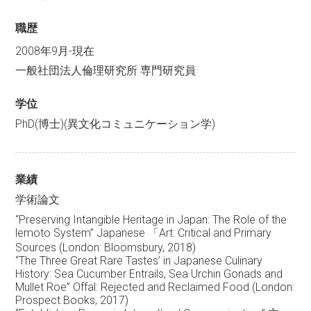
職歴
2008年9月-現在
一般社団法人倫理研究所 専門研究員
学位
PhD(博士)(異文化コミュニケーション学)
業績
学術論文
“Preserving Intangible Heritage in Japan: The Role of the
lemoto System” Japanese 「Art: Critical and Primary
Sources (London: Bloomsbury, 2018)
“The Three Great Rare Tastes’ in Japanese Culinary
History: Sea Cucumber Entrails, Sea Urchin Gonads and
Mullet Roe” Offal: Rejected and Reclaimed Food (London:
Prospect Books, 2017)