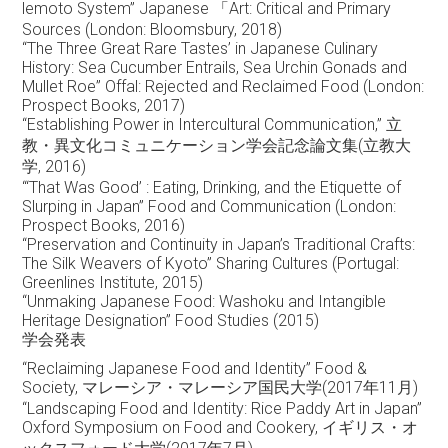
lemoto System” Japanese 「Art: Critical and Primary
Sources (London: Bloomsbury, 2018)
“The Three Great Rare Tastes’ in Japanese Culinary
History: Sea Cucumber Entrails, Sea Urchin Gonads and
Mullet Roe” Offal: Rejected and Reclaimed Food (London:
Prospect Books, 2017)
“Establishing Power in Intercultural Communication,” 立
教・異文化コミュニケーション学会記念論文集(立教大
学, 2016)
“‘That Was Good’ : Eating, Drinking, and the Etiquette of
Slurping in Japan” Food and Communication (London:
Prospect Books, 2016)
“Preservation and Continuity in Japan’s Traditional Crafts:
The Silk Weavers of Kyoto” Sharing Cultures (Portugal:
Greenlines Institute, 2015)
“Unmaking Japanese Food: Washoku and Intangible
Heritage Designation” Food Studies (2015)
学会発表
“Reclaiming Japanese Food and Identity” Food &
Society, マレーシア・マレーシア国民大学(2017年11月)
“Landscaping Food and Identity: Rice Paddy Art in Japan”
Oxford Symposium on Food and Cookery, イギリス・オ