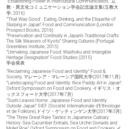
“Establishing Power in Intercultural Communication,” 立
教・異文化コミュニケーション学会記念論文集(立教大
学, 2016)
“‘That Was Good’ : Eating, Drinking, and the Etiquette of
Slurping in Japan” Food and Communication (London:
Prospect Books, 2016)
“Preservation and Continuity in Japan’s Traditional Crafts:
The Silk Weavers of Kyoto” Sharing Cultures (Portugal:
Greenlines Institute, 2015)
“Unmaking Japanese Food: Washoku and Intangible
Heritage Designation” Food Studies (2015)
学会発表
“Reclaiming Japanese Food and Identity” Food &
Society, マレーシア・マレーシア国民大学(2017年11月)
“Landscaping Food and Identity: Rice Paddy Art in Japan”
Oxford Symposium on Food and Cookery, イギリス・オ
ックスフォード大学(2017年7月)
“Sushi Leaves Home: Japanese Food and Identity
Outside Japan” SIEF (Société Internationale d’Ethnologie
et de Folklore),ドイツ・ゲッティンゲン大学(2017年3月)
“The Three Great Rare Tastes’ in Japanese Culinary
History: Sea Cucumber Entrails, Sea Urchin Gonads and
Mullet Roe” Oxford Symposium on Food and Cookery, イ