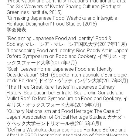
“Preservation and Continuity in Japan’s Traditional Crafts:
The Silk Weavers of Kyoto” Sharing Cultures (Portugal:
Greenlines Institute, 2015)
“Unmaking Japanese Food: Washoku and Intangible
Heritage Designation” Food Studies (2015)
学会発表
“Reclaiming Japanese Food and Identity” Food &
Society, マレーシア・マレーシア国民大学(2017年11月)
“Landscaping Food and Identity: Rice Paddy Art in Japan”
Oxford Symposium on Food and Cookery, イギリス・オ
ックスフォード大学(2017年7月)
“Sushi Leaves Home: Japanese Food and Identity
Outside Japan” SIEF (Société Internationale d’Ethnologie
et de Folklore),ドイツ・ゲッティンゲン大学(2017年3月)
“The Three Great Rare Tastes’ in Japanese Culinary
History: Sea Cucumber Entrails, Sea Urchin Gonads and
Mullet Roe” Oxford Symposium on Food and Cookery, イ
ギリス・オックスフォード大学(2016年7月)
“Culinary Nationalism and Food Heritage: The Case of
Japan” Association of Critical Heritage Studies, カナダ・
ケベック大学モントリオール校(2016年6月)
“Defining Washoku: Japanese Food Heritage Before and
After UNESCO Inscription” Association of Critical Heritage