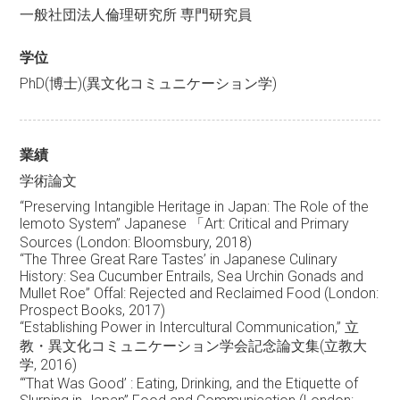
一般社団法人倫理研究所 専門研究員
学位
PhD(博士)(異文化コミュニケーション学)
業績
学術論文
“Preserving Intangible Heritage in Japan: The Role of the
lemoto System” Japanese 「Art: Critical and Primary
Sources (London: Bloomsbury, 2018)
“The Three Great Rare Tastes’ in Japanese Culinary
History: Sea Cucumber Entrails, Sea Urchin Gonads and
Mullet Roe” Offal: Rejected and Reclaimed Food (London:
Prospect Books, 2017)
“Establishing Power in Intercultural Communication,” 立
教・異文化コミュニケーション学会記念論文集(立教大
学, 2016)
“‘That Was Good’ : Eating, Drinking, and the Etiquette of