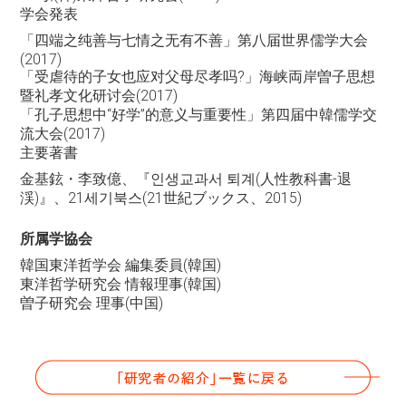
学会発表
「四端之纯善与七情之无有不善」第八届世界儒学大会
(2017)
「受虐待的子女也应对父母尽孝吗?」海峡両岸曽子思想
暨礼孝文化研讨会(2017)
「孔子思想中“好学”的意义与重要性」第四届中韓儒学交
流大会(2017)
主要著書
金基鉉・李致億、『인생교과서 퇴계(人性教科書-退
渓)』、21세기북스(21世紀ブックス、2015)
所属学協会
韓国東洋哲学会 編集委員(韓国)
東洋哲学研究会 情報理事(韓国)
曽子研究会 理事(中国)