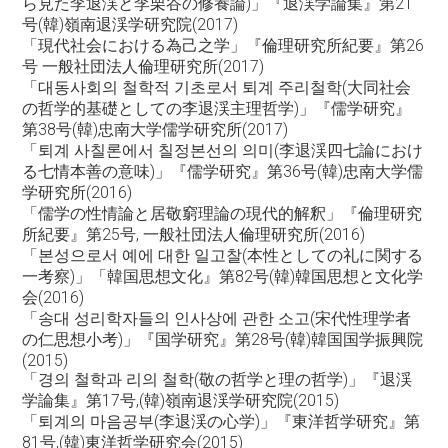
ら見た李退渓と李栗谷の修養論)」『退渓学論集』第21
号(韓)嶺南退渓学研究院(2017)
「現代社会における為己之学」『倫理研究所紀要』第26
号 一般社団法人倫理研究所(2017)
「대동사회의 철학적 기초로서 퇴계 주리철학(大同社会
の哲学的基礎としての李退渓主理哲学)」『儒学研究』
第38号(韓)忠南大学儒学研究所(2017)
「퇴계 사칠론에서 칠정본선의 의미(李退渓四七論におけ
る七情本善の意味)」『儒学研究』第36号(韓)忠南大学儒
学研究所(2016)
「儒学の性情論と居敬窮理論の現代的解釈」『倫理研究
所紀要』第25号, 一般社団法人倫理研究所(2016)
「본성으로서 예에 대한 일고찰(本性としての礼に関する
一考察)」「韓国思想文化』第82号(韓)韓国思想と文化学
会(2016)
「송대 성리학자들의 인사상에 관한 소고(宋代性理学者
の仁思想小考)」『国学研究』第28号(韓)韓国国学振興院
(2015)
「경의 철학과 리의 철학(敬の哲学と理の哲学)」『退渓
学論集』第17号,(韓)嶺南退渓学研究院(2015)
「퇴계의 마음공부(李退渓の心学)」『東洋哲学研究』第
81号,(韓)東洋哲学研究会(2015)