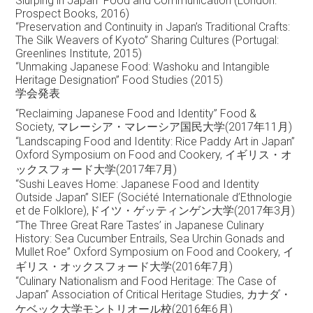
Slurping in Japan” Food and Communication (London:
Prospect Books, 2016)
“Preservation and Continuity in Japan’s Traditional Crafts:
The Silk Weavers of Kyoto” Sharing Cultures (Portugal:
Greenlines Institute, 2015)
“Unmaking Japanese Food: Washoku and Intangible
Heritage Designation” Food Studies (2015)
学会発表
“Reclaiming Japanese Food and Identity” Food &
Society, マレーシア・マレーシア国民大学(2017年11月)
“Landscaping Food and Identity: Rice Paddy Art in Japan”
Oxford Symposium on Food and Cookery, イギリス・オ
ックスフォード大学(2017年7月)
“Sushi Leaves Home: Japanese Food and Identity
Outside Japan” SIEF (Société Internationale d’Ethnologie
et de Folklore),ドイツ・ゲッティンゲン大学(2017年3月)
“The Three Great Rare Tastes’ in Japanese Culinary
History: Sea Cucumber Entrails, Sea Urchin Gonads and
Mullet Roe” Oxford Symposium on Food and Cookery, イ
ギリス・オックスフォード大学(2016年7月)
“Culinary Nationalism and Food Heritage: The Case of
Japan” Association of Critical Heritage Studies, カナダ・
ケベック大学モントリオール校(2016年6月)