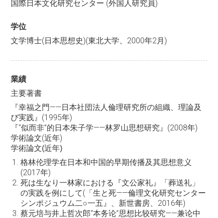
国際日本文化研究センター (外国人研究員)
学位
文学博士(日本思想史)(東北大学、2000年2月)
業績
主要著書
『幸福之門——日本社団法人倫理研究所の組織、理論及
び実践』(1995年)
『“似而非”的日本朱子学——林罗山思想研究』(2008年)
学術論文(近年)
学術論文(近年)
格林伦理学在日本和中国的早期传播及其思想意义
(2017年)
死は生なり一林家における『文公家礼』「葬送礼」
の実践を例にして(「生と死——倫理文化研究センター
シンポジュウム二○一五』、新世書房、2016年)
蔡元培与井上哲次郎“本务论”思想比较研究——兼论中