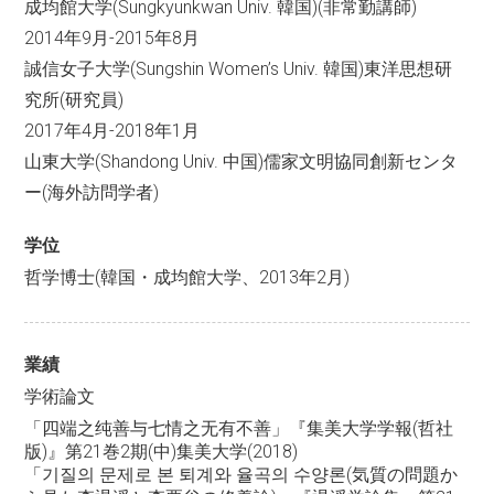
成均館大学(Sungkyunkwan Univ. 韓国)(非常勤講師)
2014年9月-2015年8月
誠信女子大学(Sungshin Women’s Univ. 韓国)東洋思想研
究所
(研究員)
2017年4月-2018年1月
山東大学(Shandong Univ. 中国)儒家文明協同創新センタ
ー
(海外訪問学者)
学位
哲学博士(韓国・成均館大学、2013年2月)
業績
学術論文
「四端之纯善与七情之无有不善」『集美大学学報(哲社
版)』第21巻2期(中)集美大学(2018)
「기질의 문제로 본 퇴계와 율곡의 수양론(気質の問題か