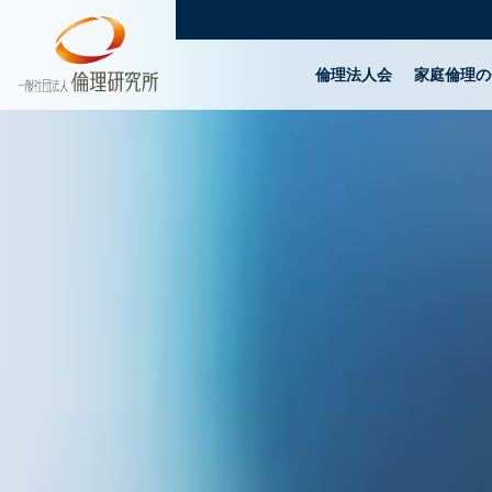
倫理法人会
家庭倫理の