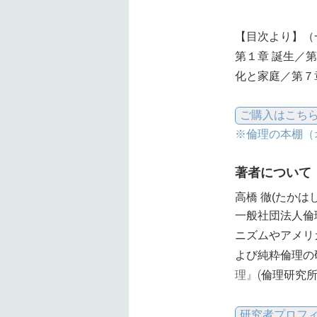
【目次より】（
第１章 誕生／第
化と家庭／第７章
※倫理の本棚（
著者について
高橋 徹(たかは
一般社団法人倫
ニズムやアメリ
よび純粋倫理の
理』
(倫理研究所