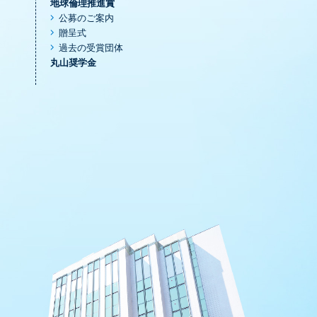
地球倫理推進賞
公募のご案内
贈呈式
過去の受賞団体
丸山奨学金