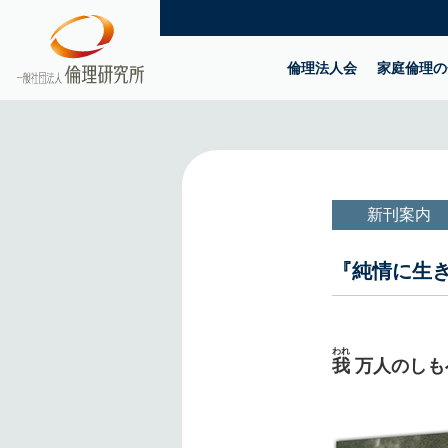
倫理法人会
家庭倫理の
新刊案内
『純情に生き
われ
我
万人のしも