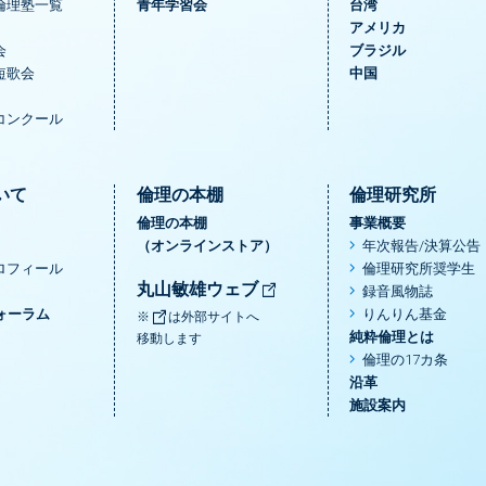
倫理塾一覧
青年学習会
台湾
アメリカ
会
ブラジル
短歌会
中国
コンクール
いて
倫理の本棚
倫理研究所
倫理の本棚
事業概要
（オンラインストア）
年次報告/決算公告
ロフィール
倫理研究所奨学生
丸山敏雄ウェブ
録音風物誌
ォーラム
りんりん基金
※
は外部サイトへ
純粋倫理とは
移動します
倫理の17カ条
沿革
施設案内