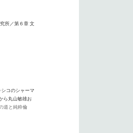
研究所／第６章 文
キシコのシャーマ
年から丸山敏雄お
の道と純粋倫