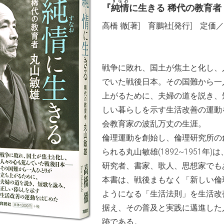
すなお
『
純情
に生きる 稀代の教育者
高橋 徹[著] 育鵬社[発行] 定価／1
戦争に敗れ、国土が焦土と化し、
でいた戦後日本。その国難から一
上がるために、夫婦の道を説き、
しい暮らしを示す生活改善の運動
会教育家の波乱万丈の生涯。
倫理運動を創始し、倫理研究所の
られる丸山敏雄(1892~1951年
研究者、書家、歌人、思想家でも
本書は、戦後まもなく「新しい倫
ようになる「生活法則」を生活改
据え、その普及と実践に邁進した
跡である。