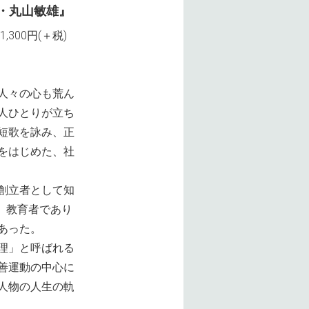
・丸山敏雄』
,300円(＋税)
人々の心も荒ん
人ひとりが立ち
短歌を詠み、正
をはじめた、社
創立者として知
)は、教育者であり
あった。
理」と呼ばれる
善運動の中心に
人物の人生の軌