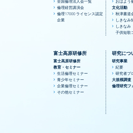
全国倫理法人会一覧
おはよう
倫理経営講演会
文化活動
倫理17000 ライセンス認定
秋津書道
企業
しきなみ
しきなみ
子供短歌
富士高原研修所
研究につ
富士高原研修所
研究事業
教育・セミナー
紀要
生活倫理セミナー
研究者プ
青少年セミナー
大規模調査
企業倫理セミナー
倫理研究フ
その他セミナー