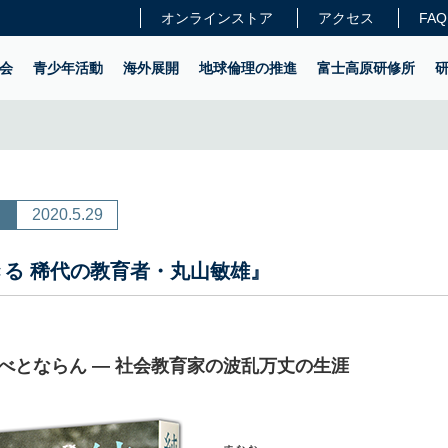
オンラインストア
アクセス
FAQ
会
青少年活動
海外展開
地球倫理の推進
富士高原研修所
2020.5.29
る 稀代の教育者・丸山敏雄』
べとならん ― 社会教育家の波乱万丈の生涯