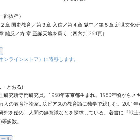
一部抜粋）
２章 国史教育／第３章 入信／第４章 獄中／第５章 新世文化
 離反／終 章 至誠天地を貫く（四六判 264頁）
オンラインストア）に遷移します。
し・とおる)
理研究所専門研究員。1958年東京都生まれ。1980年頃からメ
カ人の教育評論家J.C.ピアスの教育論に独学で親しむ。2001
研究を始め、人間の無意識などを探求している。著書に
『戦士
)等多数。